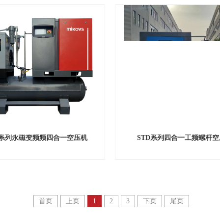
S系列永磁变频频四合一空压机
STD系列四合一工频螺杆空
首页
上页
1
2
3
下页
尾页