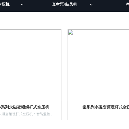
空压机
真空泵/鼓风机
S系列永磁变频螺杆式空压机
秦系列永磁变频螺杆式空
MCS系列永磁变频螺杆式空压机：智能监控，可靠的转子及电机，完整的高品质空气解决方案，人性化、中国风设计，易于安装
...