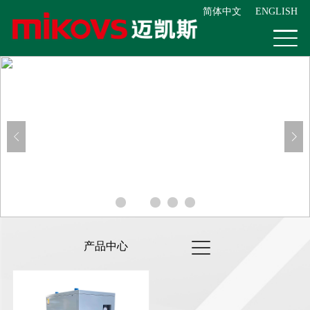
简体中文
ENGLISH
产品中心