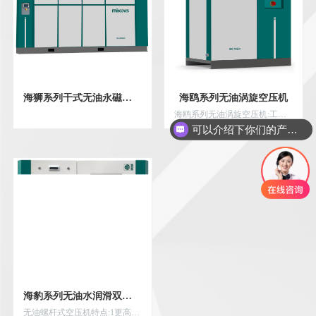
海狮系列干式无油永磁变频空压机
海鸥系列无油涡旋空压机
海鸥系列无油涡旋空压机:工作过程无须添加任何油品介质,零排放、绿色环保,旋转压缩结构连续运动无往复,低噪音、静音环保,涡旋压缩持续做工没有无用功,低电耗、节能环保
可以介绍下你们的产品么
海豹系列无油水润滑双螺杆空压机
无油螺杆式空压机特点:1更高效、更节能，水润滑密封冷却。螺杆每旋转一次，共12个循环，排气35280次不需要中间冷却和后冷却器.2.低维护成本,不用润滑油，不要油滤和油分离器，降低了压力损失和维护成本， 较低的速度和较低的操作温度不仅提高了效率，还减少了零部件磨损. 3.全无油高质量压缩空气，不需用油，只用水，环保低碳。不锈钢结构，无腐蚀，安全可靠。 4.低噪音,振动小，结构合理,用力均衡，无增速