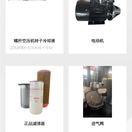
螺杆空压机转子冷却液
电动机
迈凯斯螺杆空压机转子冷却液・使用说明油品即设备生命线，请勿使用非原厂油品转子冷却液是螺杆空压机的核心命脉 —— 它不仅润滑阴阳转子...
正品滤清器
进气阀