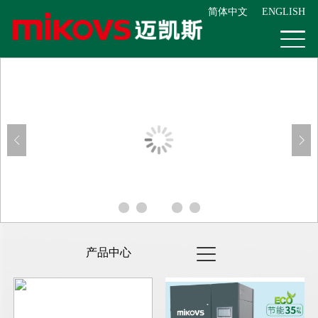
简体中文
ENGLISH
产品中心