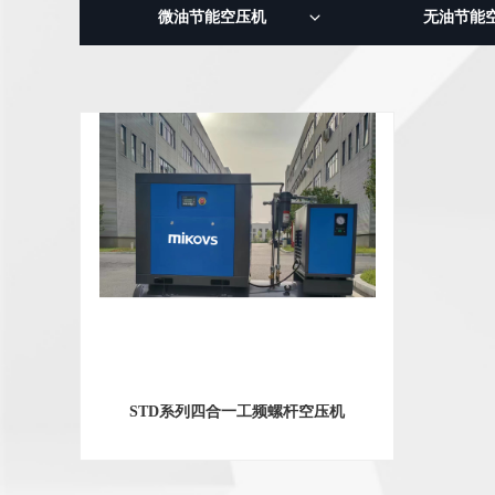
微油节能空压机
无油节能
STD系列四合一工频螺杆空压机