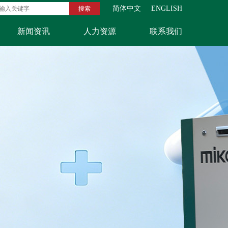
简体中文
ENGLISH
新闻资讯
人力资源
联系我们