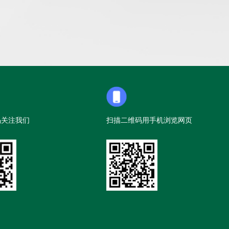
码关注我们
扫描二维码用手机浏览网页